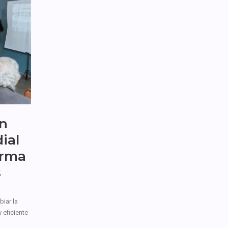
un
ial
orma
s
iar la
 eficiente