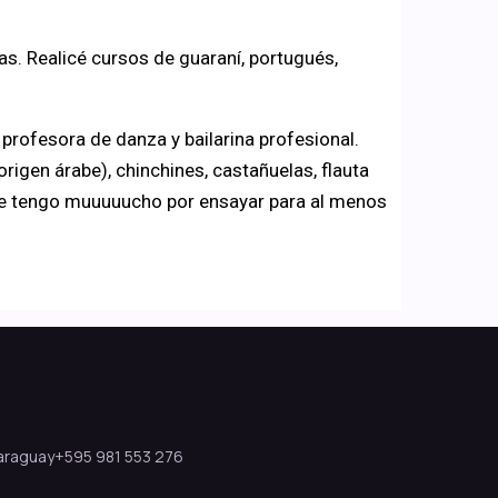
. Realicé cursos de guaraní, portugués,
 profesora de danza y bailarina profesional.
rigen árabe), chinchines, castañuelas, flauta
que tengo muuuuucho por ensayar para al menos
Paraguay
+595 981 553 276